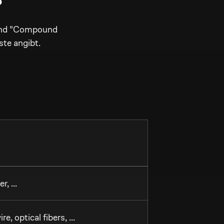
rend "Compound
ste angibt.
, ...
, optical fibers, ...