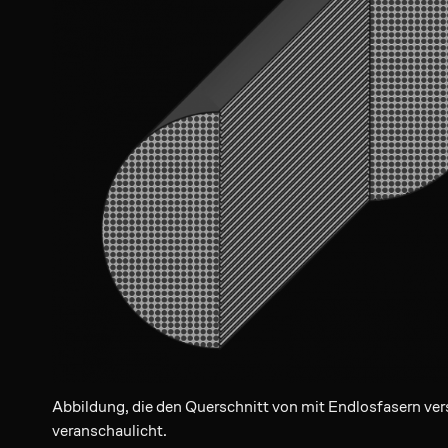
Abbildung, die den Querschnitt von mit Endlosfasern ve
veranschaulicht.