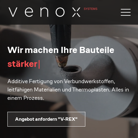
Wir machen Ihre Bauteile
s
t
ä
r
k
e
r
|
Additive Fertigung von Verbundwerkstoffen,
leitfähigen Materialien und Thermoplasten. Alles in
einem Prozess.
Angebot anfordern "V-REX"