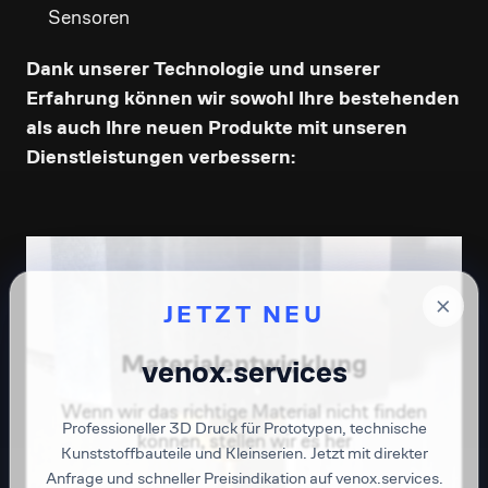
Sensoren
Dank unserer Technologie und unserer
Erfahrung können wir sowohl Ihre bestehenden
als auch Ihre neuen Produkte mit unseren
Dienstleistungen verbessern:
×
JETZT NEU
Materialentwicklung
venox.services
Wenn wir das richtige Material nicht finden
Professioneller 3D Druck für Prototypen, technische
können, stellen wir es her
Kunststoffbauteile und Kleinserien. Jetzt mit direkter
Anfrage und schneller Preisindikation auf venox.services.