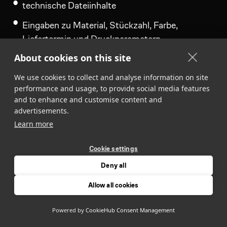
technische Dateiinhalte
Eingaben zu Material, Stückzahl, Farbe,
Liefertermin und Druckparametern
About cookies on this site
Kontaktdaten, sofern Sie eine Anfrage absenden
oder eine Bestellung vorbereiten
We use cookies to collect and analyse information on site
performance and usage, to provide social media features
temporäre technische Sitzungsdaten
and to enhance and customise content and
advertisements.
lokal im Browser gespeicherte technische Daten
Learn more
zur Wiederherstellung einer Sitzung
Der Kalkulator nutzt lokale Browserdaten. Dies
Cookie settings
geschieht ausschließlich zur technischen
Deny all
Funktionalität und Sitzungsstabilität. Diese Daten
Allow all cookies
verbleiben auf Ihrem Endgerät, sofern sie nicht
durch Beenden der Sitzung oder durch Löschen
Powered by
CookieHub Consent Management
der Browserdaten gelöscht werden.